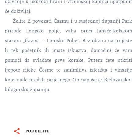
uživanje u ukusnoj hrani i vrhunskoj kapljici upotpunit
će doživljaj.
Želite li povezati Čazmu i u susjednoj županiji Park
prirode Lonjsko polje, valja proći Jahače-kolskom
stazom „Čazma – Lonjsko Polje“. Bez obzira na to jeste
li tek početnik ili imate iskustva, domaćini će vam
pomoći da svladate prve korake. Putem ćete otkriti
ljepote rijeke Česme te zanimljiva izletišta i vinarije
koje nude predah prije nego što napustite Bjelovarsko-
bilogorsku županiju.
PODIJELITE