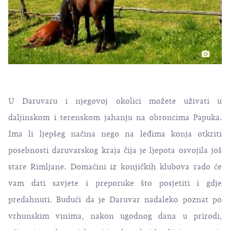
U Daruvaru i njegovoj okolici možete uživati u
daljinskom i terenskom jahanju na obroncima Papuka.
Ima li ljepšeg načina nego na leđima konja otkriti
posebnosti daruvarskog kraja čija je ljepota osvojila još
stare Rimljane. Domaćini iz konjičkih klubova rado će
vam dati savjete i preporuke što posjetiti i gdje
predahnuti. Budući da je Daruvar nadaleko poznat po
vrhunskim vinima, nakon ugodnog dana u prirodi,