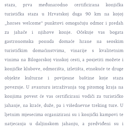
staza, prva međunarodno certificirana konjička
turistička staza u Hrvatskoj duga 90 km na kojoj
„horses welcome“ punktovi omogućuju odmor i predah
za jahače i njihove konje. Očekuje vas bogata
gastronomska ponuda domaće hrane na seoskim
turističkim domaćinstvima, vinarije s kvalitetnim
vinima na Bilogorskoj vinskoj cesti, a posjetiti možete i
konjičke klubove, odmorišta, izletišta, etnokuće te druge
objekte kulturne i povijesne baštine koje staza
povezuje. U avanturu istraživanja tog pitomog kraja na
konjima povest će vas certificirani vodiči za turističko
jahanje, na kraće, duže, pa i višednevne treking ture. U
ljetnim mjesecima organizirani su i konjički kampovi te
natjecanja u daljinskom jahanju, a predviđeni su i